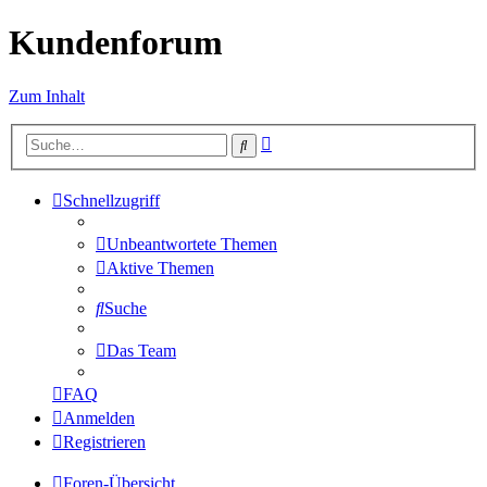
Kundenforum
Zum Inhalt
Erweiterte
Suche
Suche
Schnellzugriff
Unbeantwortete Themen
Aktive Themen
Suche
Das Team
FAQ
Anmelden
Registrieren
Foren-Übersicht