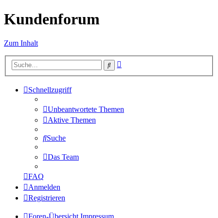
Kundenforum
Zum Inhalt
Erweiterte
Suche
Suche
Schnellzugriff
Unbeantwortete Themen
Aktive Themen
Suche
Das Team
FAQ
Anmelden
Registrieren
Foren-Übersicht
Impressum