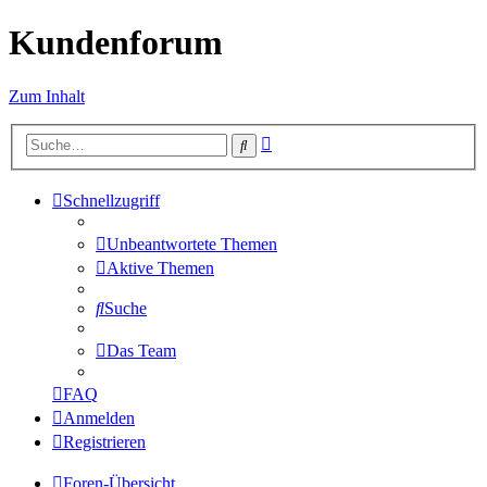
Kundenforum
Zum Inhalt
Erweiterte
Suche
Suche
Schnellzugriff
Unbeantwortete Themen
Aktive Themen
Suche
Das Team
FAQ
Anmelden
Registrieren
Foren-Übersicht