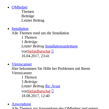
QMhelper
Themen
Beiträge
Letzter Beitrag
Installation
Alle Themen rund um die Installation
1
Themen
1
Beiträge
Letzter Beitrag
Installationsanleitung
Neuester
von
StefanBarschat
Beitrag
16.04.2017, 23:41
Virenscanner
Hier bekommen Sie Hilfe bei Problemen mit Ihrem
Virenscanner
1
Themen
3
Beiträge
Letzter Beitrag
Re: Avast
Neuester
von
StefanBarschat
Beitrag
18.08.2017, 12:40
Anwendung
Alle Themen zur Anwendung des QMhelper und seinen