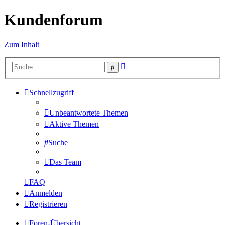
Kundenforum
Zum Inhalt
Erweiterte
Suche
Suche
Schnellzugriff
Unbeantwortete Themen
Aktive Themen
Suche
Das Team
FAQ
Anmelden
Registrieren
Foren-Übersicht