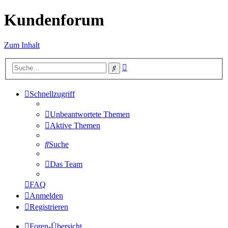
Kundenforum
Zum Inhalt
Erweiterte
Suche
Suche
Schnellzugriff
Unbeantwortete Themen
Aktive Themen
Suche
Das Team
FAQ
Anmelden
Registrieren
Foren-Übersicht