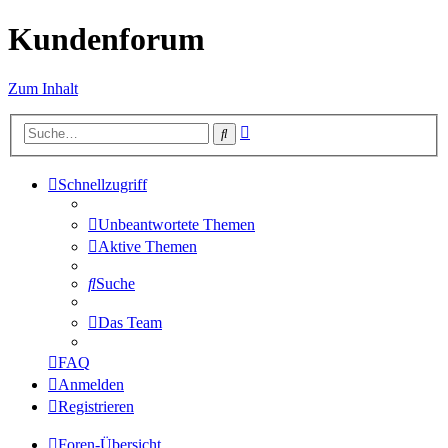
Kundenforum
Zum Inhalt
Erweiterte
Suche
Suche
Schnellzugriff
Unbeantwortete Themen
Aktive Themen
Suche
Das Team
FAQ
Anmelden
Registrieren
Foren-Übersicht