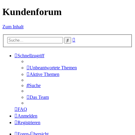
Kundenforum
Zum Inhalt
Erweiterte
Suche
Suche
Schnellzugriff
Unbeantwortete Themen
Aktive Themen
Suche
Das Team
FAQ
Anmelden
Registrieren
Foren-Übersicht