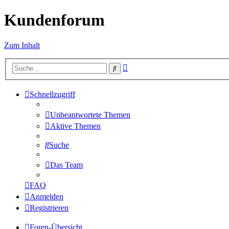
Kundenforum
Zum Inhalt
Erweiterte
Suche
Suche
Schnellzugriff
Unbeantwortete Themen
Aktive Themen
Suche
Das Team
FAQ
Anmelden
Registrieren
Foren-Übersicht