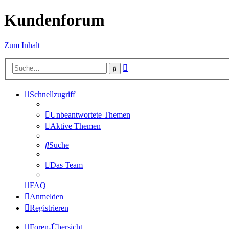
Kundenforum
Zum Inhalt
Erweiterte
Suche
Suche
Schnellzugriff
Unbeantwortete Themen
Aktive Themen
Suche
Das Team
FAQ
Anmelden
Registrieren
Foren-Übersicht