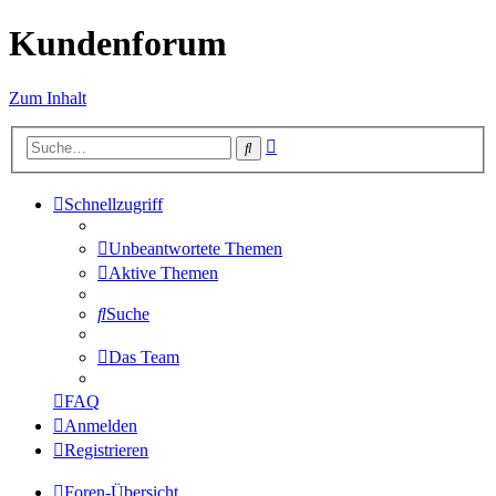
Kundenforum
Zum Inhalt
Erweiterte
Suche
Suche
Schnellzugriff
Unbeantwortete Themen
Aktive Themen
Suche
Das Team
FAQ
Anmelden
Registrieren
Foren-Übersicht