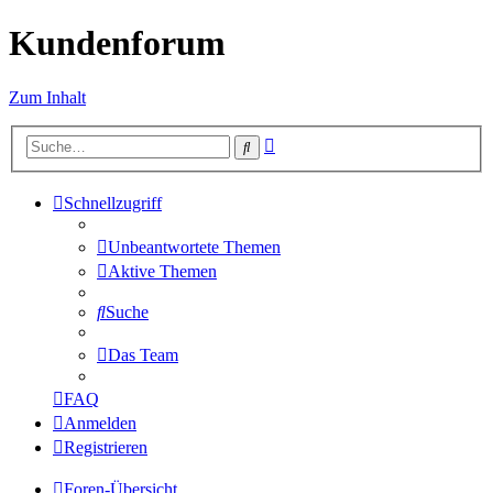
Kundenforum
Zum Inhalt
Erweiterte
Suche
Suche
Schnellzugriff
Unbeantwortete Themen
Aktive Themen
Suche
Das Team
FAQ
Anmelden
Registrieren
Foren-Übersicht