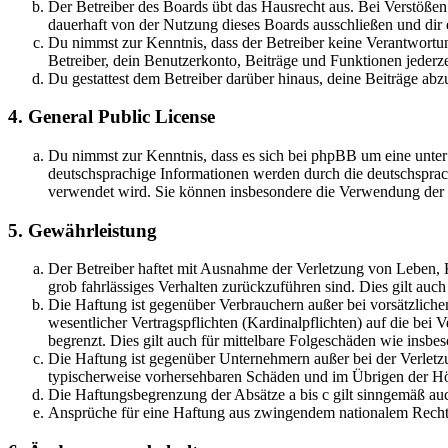
Der Betreiber des Boards übt das Hausrecht aus. Bei Verstöße
dauerhaft von der Nutzung dieses Boards ausschließen und dir e
Du nimmst zur Kenntnis, dass der Betreiber keine Verantwortung 
Betreiber, dein Benutzerkonto, Beiträge und Funktionen jederze
Du gestattest dem Betreiber darüber hinaus, deine Beiträge abz
4. General Public License
Du nimmst zur Kenntnis, dass es sich bei phpBB um eine unter
deutschsprachige Informationen werden durch die deutschsprac
verwendet wird. Sie können insbesondere die Verwendung der S
5. Gewährleistung
Der Betreiber haftet mit Ausnahme der Verletzung von Leben, Kö
grob fahrlässiges Verhalten zurückzuführen sind. Dies gilt au
Die Haftung ist gegenüber Verbrauchern außer bei vorsätzlich
wesentlicher Vertragspflichten (Kardinalpflichten) auf die be
begrenzt. Dies gilt auch für mittelbare Folgeschäden wie ins
Die Haftung ist gegenüber Unternehmern außer bei der Verletzu
typischerweise vorhersehbaren Schäden und im Übrigen der Höh
Die Haftungsbegrenzung der Absätze a bis c gilt sinngemäß auc
Ansprüche für eine Haftung aus zwingendem nationalem Recht 