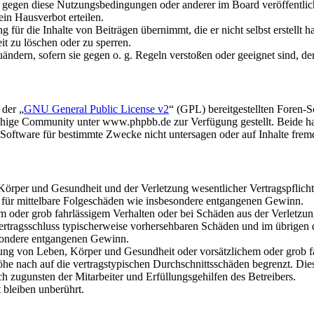
n gegen diese Nutzungsbedingungen oder anderer im Board veröffentli
in Hausverbot erteilen.
für die Inhalte von Beiträgen übernimmt, die er nicht selbst erstellt 
it zu löschen oder zu sperren.
uändern, sofern sie gegen o. g. Regeln verstoßen oder geeignet sind, 
 der „
GNU General Public License v2
“ (GPL) bereitgestellten Foren
hige Community unter www.phpbb.de zur Verfügung gestellt. Beide hab
oftware für bestimmte Zwecke nicht untersagen oder auf Inhalte frem
rper und Gesundheit und der Verletzung wesentlicher Vertragspflichten
ch für mittelbare Folgeschäden wie insbesondere entgangenen Gewinn.
em oder grob fahrlässigem Verhalten oder bei Schäden aus der Verletz
i Vertragsschluss typischerweise vorhersehbaren Schäden und im übrigen
besondere entgangenen Gewinn.
ng von Leben, Körper und Gesundheit oder vorsätzlichem oder grob fah
e nach auf die vertragstypischen Durchschnittsschäden begrenzt. Dies
h zugunsten der Mitarbeiter und Erfüllungsgehilfen des Betreibers.
bleiben unberührt.