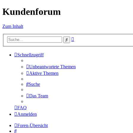
Kundenforum
Zum Inhalt
Erweiterte
Suche
Suche
Schnellzugriff
Unbeantwortete Themen
Aktive Themen
Suche
Das Team
FAQ
Anmelden
Foren-Übersicht
Suche