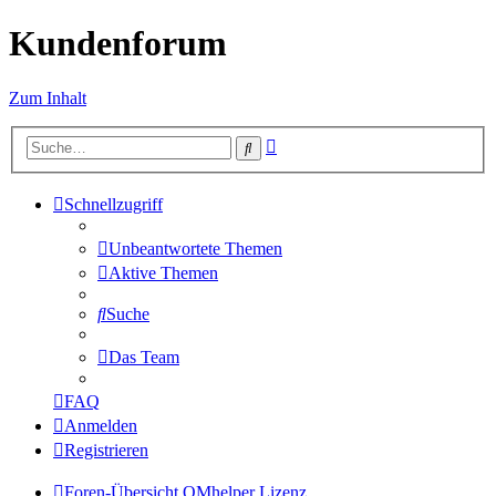
Kundenforum
Zum Inhalt
Erweiterte
Suche
Suche
Schnellzugriff
Unbeantwortete Themen
Aktive Themen
Suche
Das Team
FAQ
Anmelden
Registrieren
Foren-Übersicht
QMhelper
Lizenz