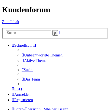
Kundenforum
Zum Inhalt
Erweiterte
Suche
Suche
Schnellzugriff
Unbeantwortete Themen
Aktive Themen
Suche
Das Team
FAQ
Anmelden
Registrieren
Foren-Übersicht
QMhelper
Lizenz