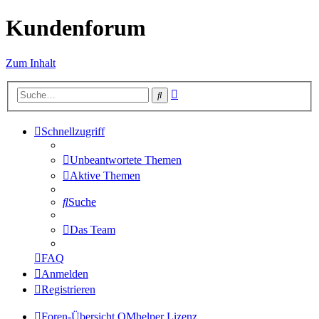
Kundenforum
Zum Inhalt
Erweiterte
Suche
Suche
Schnellzugriff
Unbeantwortete Themen
Aktive Themen
Suche
Das Team
FAQ
Anmelden
Registrieren
Foren-Übersicht
QMhelper
Lizenz