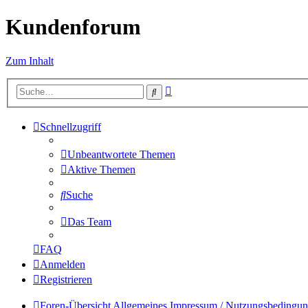
Kundenforum
Zum Inhalt
Erweiterte
Suche
Suche
Schnellzugriff
Unbeantwortete Themen
Aktive Themen
Suche
Das Team
FAQ
Anmelden
Registrieren
Foren-Übersicht
Allgemeines
Impressum / Nutzungsbedingun